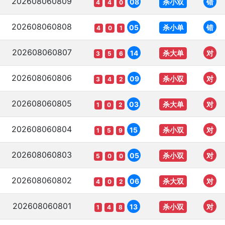
202608060809
杀小双
08
错
4
4
0
202608060808
杀小单
05
错
4
0
1
202608060807
杀大单
14
对
3
5
6
202608060806
杀小双
09
对
3
4
2
202608060805
杀大单
03
对
1
0
2
202608060804
杀小双
15
对
1
5
9
202608060803
杀小双
05
对
5
0
0
202608060802
杀大双
06
对
4
0
2
202608060801
杀小双
13
对
1
4
8