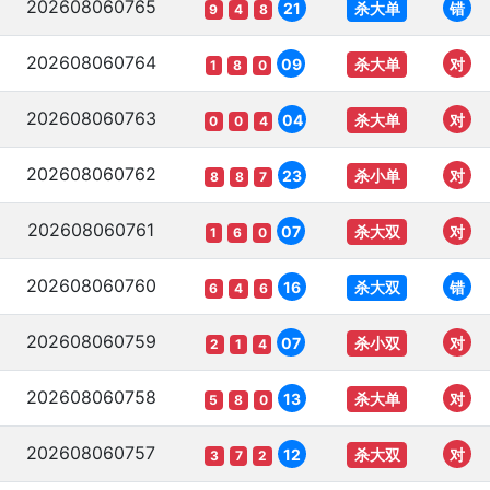
202608060765
杀大单
21
错
9
4
8
202608060764
杀大单
09
对
1
8
0
202608060763
杀大单
04
对
0
0
4
202608060762
杀小单
23
对
8
8
7
202608060761
杀大双
07
对
1
6
0
202608060760
杀大双
16
错
6
4
6
202608060759
杀小双
07
对
2
1
4
202608060758
杀大单
13
对
5
8
0
202608060757
杀大双
12
对
3
7
2