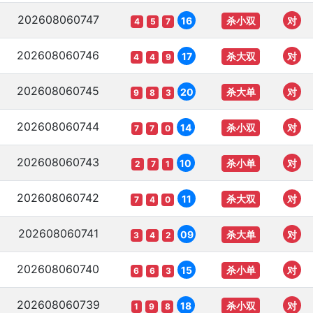
202608060747
杀小双
16
对
4
5
7
202608060746
杀大双
17
对
4
4
9
202608060745
杀大单
20
对
9
8
3
202608060744
杀小双
14
对
7
7
0
202608060743
杀小单
10
对
2
7
1
202608060742
杀大双
11
对
7
4
0
202608060741
杀大单
09
对
3
4
2
202608060740
杀小单
15
对
6
6
3
202608060739
杀小双
18
对
1
9
8