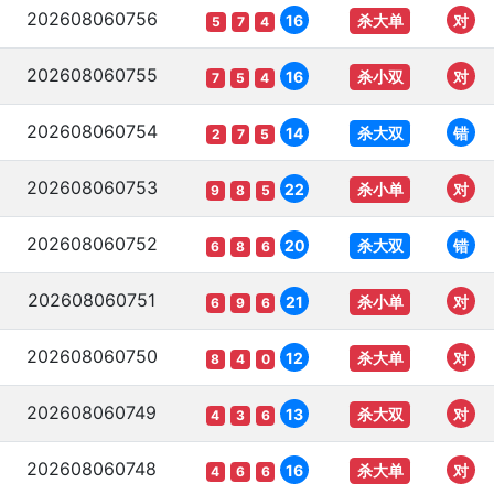
202608060756
杀大单
16
对
5
7
4
202608060755
杀小双
16
对
7
5
4
202608060754
杀大双
14
错
2
7
5
202608060753
杀小单
22
对
9
8
5
202608060752
杀大双
20
错
6
8
6
202608060751
杀小单
21
对
6
9
6
202608060750
杀大单
12
对
8
4
0
202608060749
杀大双
13
对
4
3
6
202608060748
杀大单
16
对
4
6
6