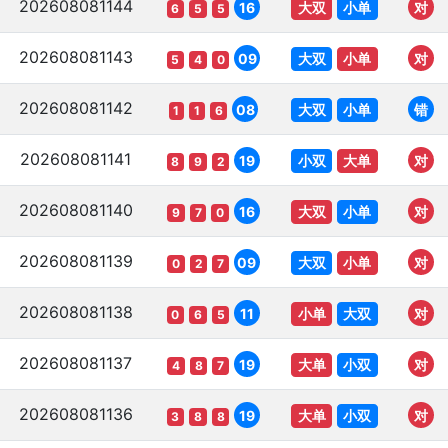
202608081144
大双
小单
16
对
6
5
5
202608081143
大双
小单
09
对
5
4
0
202608081142
大双
小单
08
错
1
1
6
202608081141
小双
大单
19
对
8
9
2
202608081140
大双
小单
16
对
9
7
0
202608081139
大双
小单
09
对
0
2
7
202608081138
小单
大双
11
对
0
6
5
202608081137
大单
小双
19
对
4
8
7
202608081136
大单
小双
19
对
3
8
8