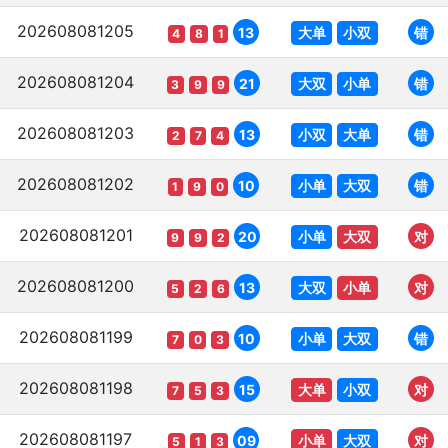
202608081205
大单
小双
13
错
4
8
1
202608081204
大双
小单
21
错
3
9
9
202608081203
小双
大单
13
错
2
7
4
202608081202
小单
大双
10
错
1
9
0
202608081201
小单
大双
20
对
9
9
2
202608081200
大双
小单
13
对
5
2
6
202608081199
小单
大双
10
错
7
0
3
202608081198
大单
小双
15
对
7
5
3
202608081197
小单
大双
09
对
5
1
3