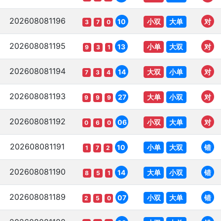
202608081196
小双
大单
10
对
3
7
0
202608081195
小单
大双
13
对
9
3
1
202608081194
大双
小单
14
对
7
3
4
202608081193
大单
小双
27
对
9
9
9
202608081192
小双
大单
06
对
0
6
0
202608081191
小单
大双
10
错
1
7
2
202608081190
大单
小双
14
错
8
5
1
202608081189
小双
大单
07
错
2
5
0