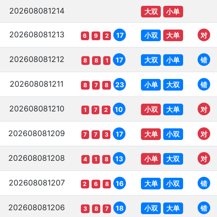
202608081214
大双
小单
202608081213
小双
大单
17
对
6
9
2
202608081212
大双
小单
17
错
8
8
1
202608081211
小单
大双
23
错
8
7
8
202608081210
小双
大单
10
对
1
7
2
202608081209
大单
小双
17
对
7
7
3
202608081208
小单
大双
13
对
4
1
8
202608081207
大单
小双
16
错
2
6
8
202608081206
小双
大单
18
错
3
8
7