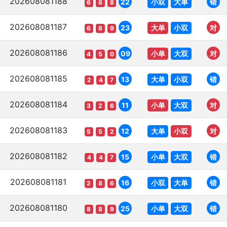
202608081188
小双
大单
22
错
6
8
8
202608081187
大单
小双
23
对
6
8
9
202608081186
小单
大双
09
对
4
5
0
202608081185
大单
小双
13
错
2
4
7
202608081184
小单
大双
11
对
3
2
6
202608081183
大单
小双
12
对
5
5
2
202608081182
小单
大双
15
错
4
4
7
202608081181
小双
大单
16
错
2
8
6
202608081180
小单
大双
25
错
8
8
9