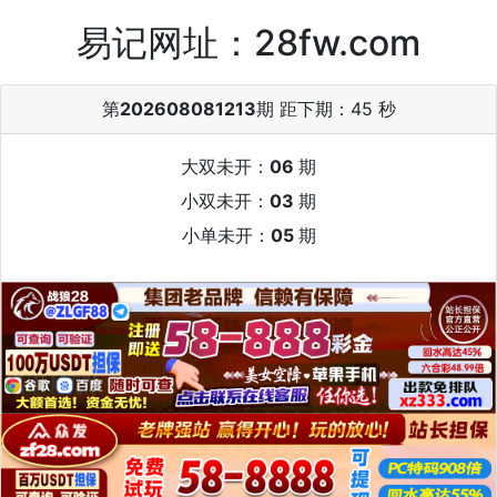
易记网址：28fw.com
第
202608081213
期 距下期：
45 秒
大双未开：
06
期
小双未开：
03
期
小单未开：
05
期