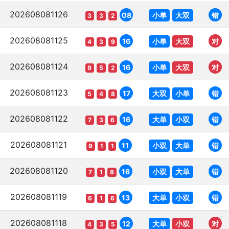
202608081126
小单
大双
08
错
3
3
2
202608081125
小单
大双
16
对
4
3
9
202608081124
小单
大双
16
对
9
5
2
202608081123
大双
小单
17
错
5
4
8
202608081122
大单
小双
16
错
7
3
6
202608081121
小双
大单
11
错
9
1
1
202608081120
小双
大单
16
错
7
1
8
202608081119
大单
小双
13
错
6
1
6
202608081118
大单
小双
12
对
4
3
5