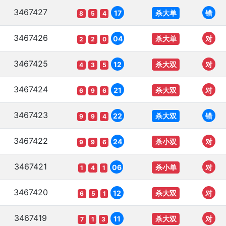
3467427
杀大单
17
错
8
5
4
3467426
杀大单
04
对
2
2
0
3467425
杀大双
12
对
4
3
5
3467424
杀大双
21
对
6
9
6
3467423
杀大双
22
错
9
9
4
3467422
杀小双
24
对
9
9
6
3467421
杀小单
06
对
1
4
1
3467420
杀大双
12
对
6
5
1
3467419
杀大双
11
对
7
1
3