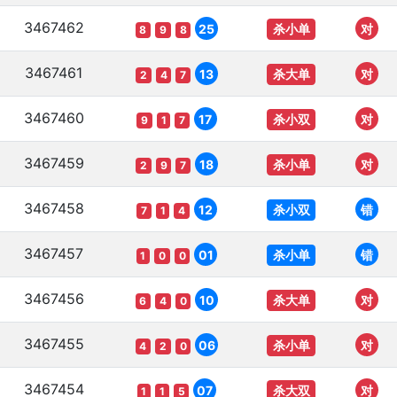
3467462
杀小单
25
对
8
9
8
3467461
杀大单
13
对
2
4
7
3467460
杀小双
17
对
9
1
7
3467459
杀小单
18
对
2
9
7
3467458
杀小双
12
错
7
1
4
3467457
杀小单
01
错
1
0
0
3467456
杀大单
10
对
6
4
0
3467455
杀小单
06
对
4
2
0
3467454
杀大双
07
对
1
1
5