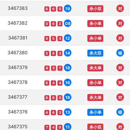
3467383
杀小双
19
对
8
6
5
3467382
杀小单
08
对
0
6
2
3467381
杀小单
12
对
4
5
3
3467380
杀大双
14
错
3
8
3
3467379
杀大单
18
对
6
5
7
3467378
杀小单
16
对
8
4
4
3467377
杀大单
16
对
8
8
0
3467376
杀小单
13
错
4
6
3
3467375
杀小双
11
对
7
4
0