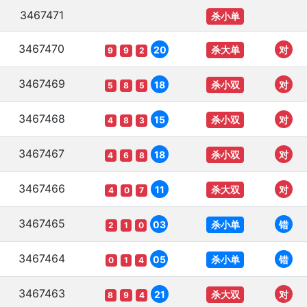
3467471
杀小单
3467470
杀大单
20
对
9
9
2
3467469
杀小双
18
对
5
8
5
3467468
杀小双
15
对
4
8
3
3467467
杀小双
18
对
4
6
8
3467466
杀大双
11
对
4
0
7
3467465
杀小单
03
错
2
1
0
3467464
杀小单
05
错
0
1
4
3467463
杀大双
21
对
8
9
4