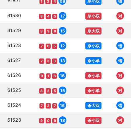
61531
杀小双
08
错
1
3
4
61530
杀小双
17
对
8
4
5
61529
杀大双
15
对
3
3
9
61528
杀小双
12
错
7
0
5
61527
杀小单
13
错
7
3
3
61526
杀小单
16
对
9
1
6
61525
杀小单
15
对
8
2
5
61524
杀大双
16
错
7
2
7
61523
杀小双
18
对
9
0
9