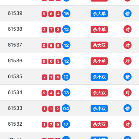
61539
杀大单
15
错
5
6
4
61538
杀小单
12
对
3
7
2
61537
杀大双
12
对
0
6
6
61536
杀小单
12
对
9
0
3
61535
杀小双
12
错
7
1
4
61534
杀大双
13
对
5
4
4
61533
杀小双
04
错
1
1
2
61532
杀大双
17
对
1
7
9