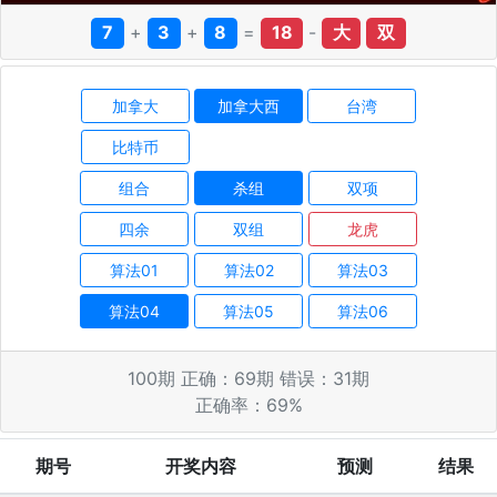
7
+
3
+
8
=
18
-
大
双
加拿大
加拿大西
台湾
比特币
组合
杀组
双项
四余
双组
龙虎
算法01
算法02
算法03
算法04
算法05
算法06
100
期 正确：
69
期 错误：
31
期
正确率：
69
%
期号
开奖内容
预测
结果