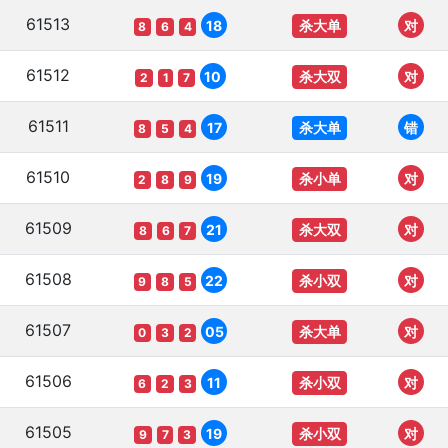
61513
杀大单
18
对
8
6
4
61512
杀大双
10
对
2
1
7
61511
杀大单
17
错
8
5
4
61510
杀小单
19
对
2
8
9
61509
杀大双
21
对
8
6
7
61508
杀小双
22
对
9
8
5
61507
杀大单
05
对
0
3
2
61506
杀小双
11
对
6
2
3
61505
杀小双
19
对
9
7
3