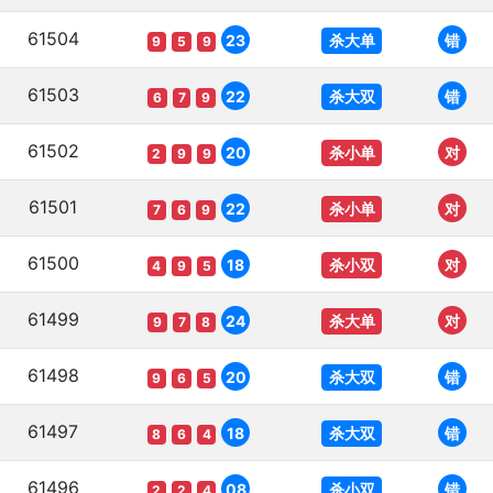
61504
杀大单
23
错
9
5
9
61503
杀大双
22
错
6
7
9
61502
杀小单
20
对
2
9
9
61501
杀小单
22
对
7
6
9
61500
杀小双
18
对
4
9
5
61499
杀大单
24
对
9
7
8
61498
杀大双
20
错
9
6
5
61497
杀大双
18
错
8
6
4
61496
杀小双
08
错
2
2
4