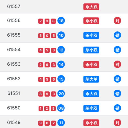
61557
杀大双
61556
杀小双
18
对
7
3
8
61555
杀小双
10
错
5
0
5
61554
杀小双
12
错
4
5
3
61553
杀小双
14
对
2
9
3
61552
杀大单
15
错
4
5
6
61551
杀大双
20
错
8
9
3
61550
杀小双
08
错
1
2
5
61549
杀小双
11
对
9
0
2