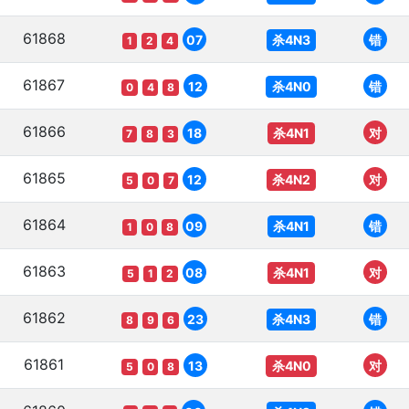
61868
杀4N3
07
错
1
2
4
61867
杀4N0
12
错
0
4
8
61866
杀4N1
18
对
7
8
3
61865
杀4N2
12
对
5
0
7
61864
杀4N1
09
错
1
0
8
61863
杀4N1
08
对
5
1
2
61862
杀4N3
23
错
8
9
6
61861
杀4N0
13
对
5
0
8