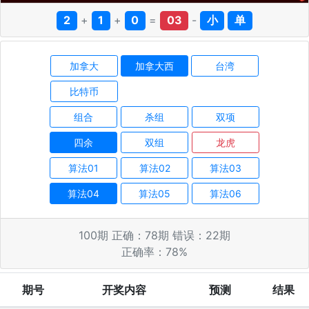
2
+
1
+
0
=
03
-
小
单
加拿大
加拿大西
台湾
比特币
组合
杀组
双项
四余
双组
龙虎
算法01
算法02
算法03
算法04
算法05
算法06
100
期 正确：
78
期 错误：
22
期
正确率：
78
%
期号
开奖内容
预测
结果