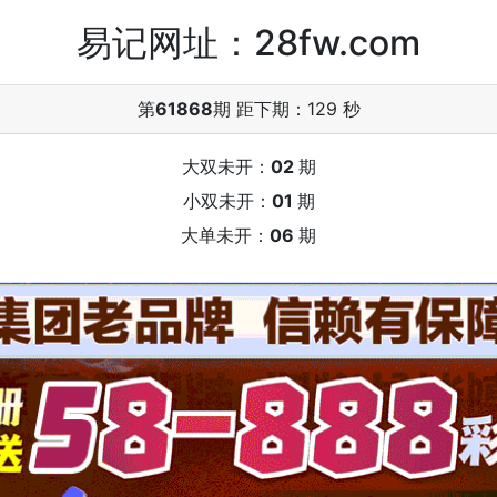
易记网址：28fw.com
第
61868
期 距下期：
127 秒
大双未开：
02
期
小双未开：
01
期
大单未开：
06
期