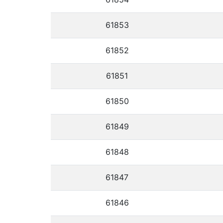
61853
61852
61851
61850
61849
61848
61847
61846