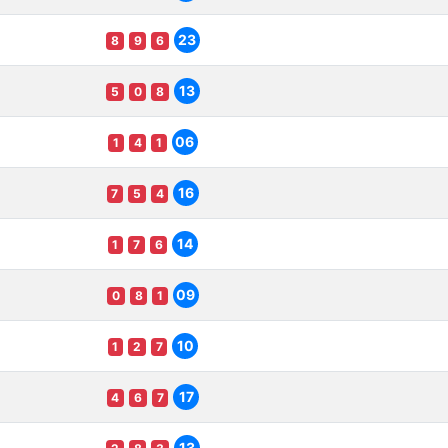
23
8
9
6
13
5
0
8
06
1
4
1
16
7
5
4
14
1
7
6
09
0
8
1
10
1
2
7
17
4
6
7
13