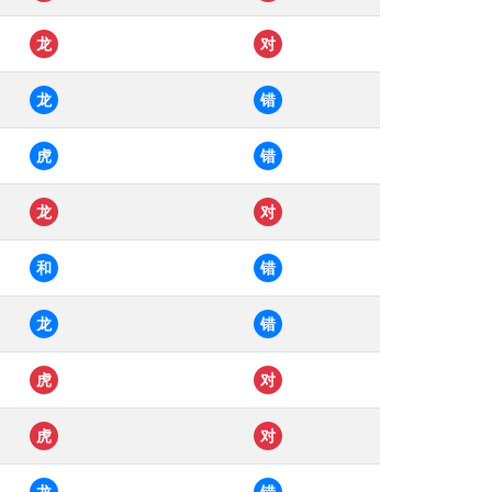
龙
对
龙
错
虎
错
龙
对
和
错
龙
错
虎
对
虎
对
龙
错