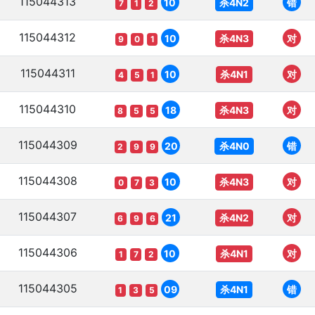
115044313
杀4N2
10
错
7
1
2
115044312
杀4N3
10
对
9
0
1
115044311
杀4N1
10
对
4
5
1
115044310
杀4N3
18
对
8
5
5
115044309
杀4N0
20
错
2
9
9
115044308
杀4N3
10
对
0
7
3
115044307
杀4N2
21
对
6
9
6
115044306
杀4N1
10
对
1
7
2
115044305
杀4N1
09
错
1
3
5