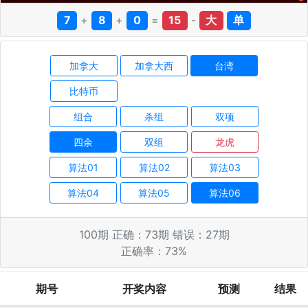
7
+
8
+
0
=
15
-
大
单
加拿大
加拿大西
台湾
比特币
组合
杀组
双项
四余
双组
龙虎
算法01
算法02
算法03
算法04
算法05
算法06
100
期 正确：
73
期 错误：
27
期
正确率：
73
%
期号
开奖内容
预测
结果