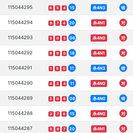
115044295
杀4N3
15
错
6
5
4
115044294
杀4N1
20
对
9
7
4
115044293
杀4N0
06
对
3
0
3
115044292
杀4N1
18
对
9
9
0
115044291
杀4N3
11
错
1
5
5
115044290
杀4N0
11
对
4
3
4
115044289
杀4N0
08
错
2
0
6
115044288
杀4N0
15
对
2
7
6
115044287
杀4N1
20
对
5
8
7