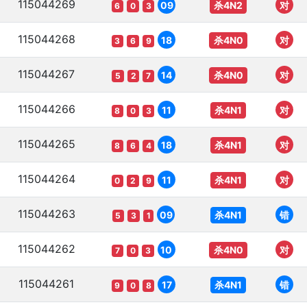
115044269
杀4N2
09
对
6
0
3
115044268
杀4N0
18
对
3
6
9
115044267
杀4N0
14
对
5
2
7
115044266
杀4N1
11
对
8
0
3
115044265
杀4N1
18
对
8
6
4
115044264
杀4N1
11
对
0
2
9
115044263
杀4N1
09
错
5
3
1
115044262
杀4N0
10
对
7
0
3
115044261
杀4N1
17
错
9
0
8