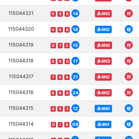
115044321
杀4N3
14
对
5
0
9
115044320
杀4N2
18
错
4
6
8
115044319
杀4N0
15
对
6
7
2
115044318
杀4N3
17
对
8
9
0
115044317
杀4N2
21
对
7
6
8
115044316
杀4N2
24
对
8
8
8
115044315
杀4N0
12
错
4
5
3
115044314
杀4N1
09
错
0
1
8