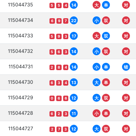
115044735
14
大
单
对
5
5
4
115044734
22
小
双
对
6
9
7
115044733
17
大
双
对
5
9
3
115044732
14
小
双
对
5
6
3
115044731
14
小
单
错
2
8
4
115044730
13
大
单
对
6
3
4
115044729
12
大
双
对
0
6
6
115044728
11
小
单
对
6
2
3
115044727
12
大
双
对
2
7
3