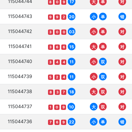
115044744
17
大
单
对
8
0
9
115044743
20
小
单
错
9
9
2
115044742
03
小
单
对
3
0
0
115044741
15
大
单
对
3
6
6
115044740
11
小
双
对
3
4
4
115044739
11
小
双
对
5
2
4
115044738
18
大
双
对
8
3
7
115044737
10
大
双
对
1
0
9
115044736
22
小
单
错
7
6
9