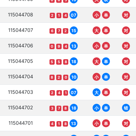
115044708
07
小
单
对
2
1
4
115044707
15
大
单
对
6
7
2
115044706
13
小
单
对
0
9
4
115044705
18
大
单
对
5
5
8
115044704
10
小
单
对
8
2
0
115044703
07
大
单
对
2
4
1
115044702
18
小
单
错
3
7
8
115044701
13
小
单
对
4
1
8